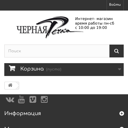
Войти
Корзина
(пусто)
Информация