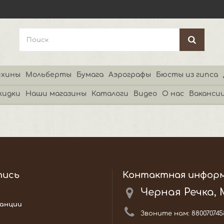
хины
Мольберты
Бумага
Аэрографы
Бюсты из гипса
кидки
Наши магазины
Каталоги
Видео
О нас
Ваканси
пись
Контактная инфор
Черная Речка,
анции
Звоните нам:
880070745