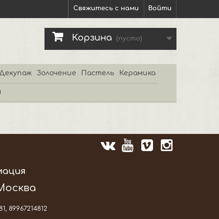
Свяжитесь с нами
Войти
Корзина
(пусто)
Декупаж
Золочение
Пастель
Керамика
и
мация
 Москва
81, 89967214812