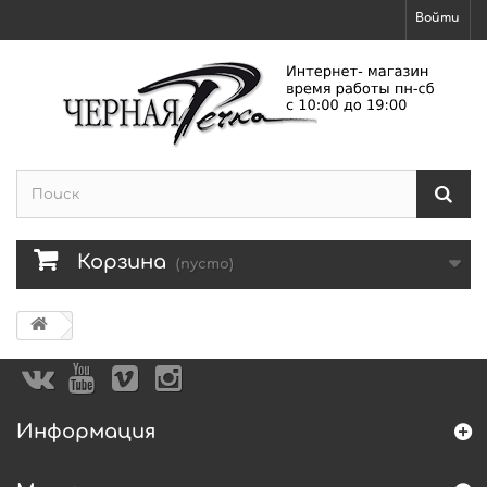
Войти
Корзина
(пусто)
Информация