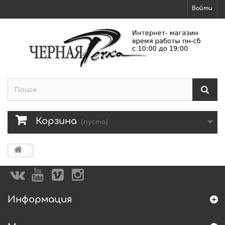
Войти
Корзина
(пусто)
Информация