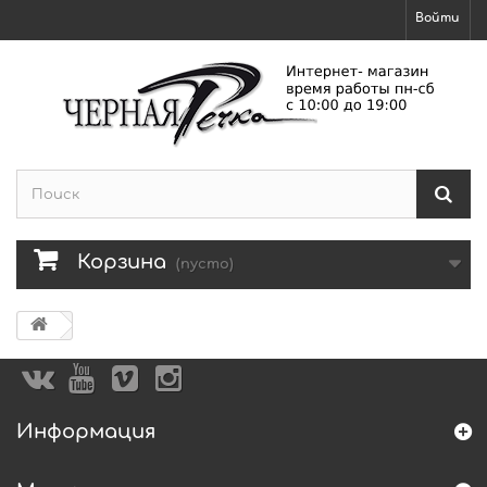
Войти
Корзина
(пусто)
Информация