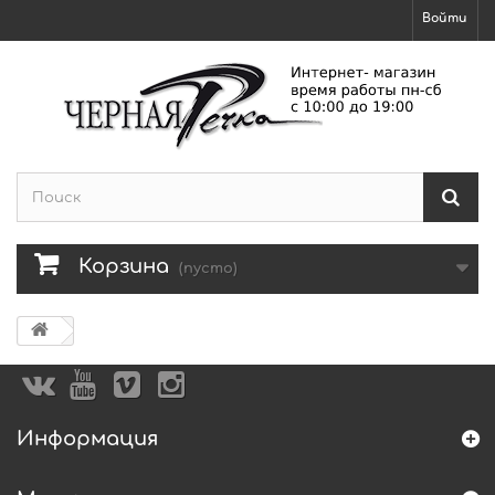
Войти
Корзина
(пусто)
Информация