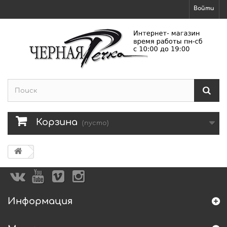
Войти
Корзина
(пусто)
Информация