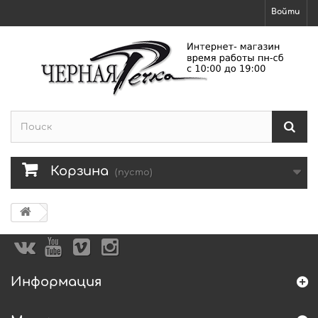
Войти
Корзина
(пусто)
Информация