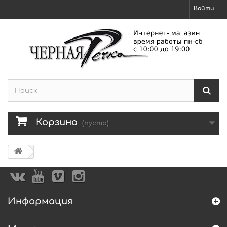
Войти
Корзина
(пусто)
Информация