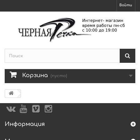
Войти
Корзина
(пусто)
Информация