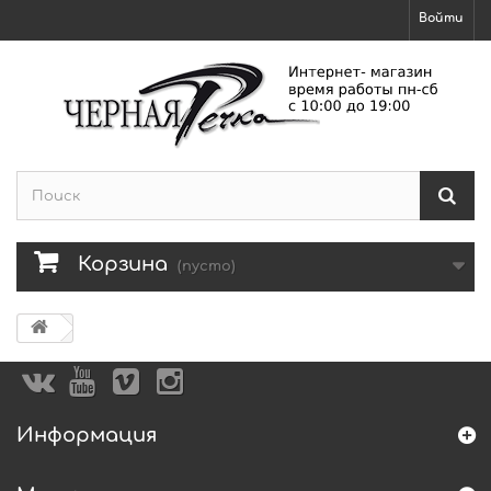
Войти
Корзина
(пусто)
Информация