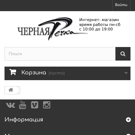
Войти
Корзина
(пусто)
Информация