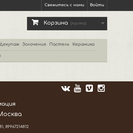
Свяжитесь с нами
Войти
Корзина
(пусто)
Декупаж
Золочение
Пастель
Керамика
и
мация
 Москва
81, 89967214812