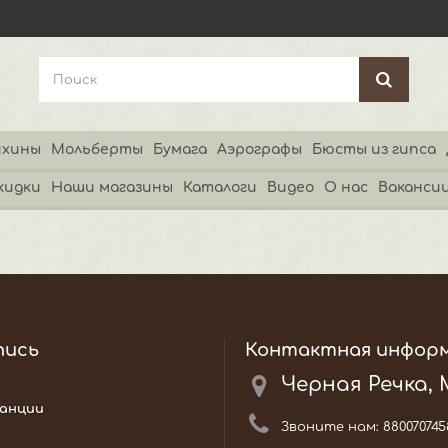
хины
Мольберты
Бумага
Аэрографы
Бюсты из гипса
кидки
Наши магазины
Каталоги
Видео
О нас
Ваканси
пись
Контактная инфор
Черная Речка,
анции
Звоните нам:
880070745