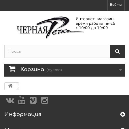
Войти
Корзина
(пусто)
Информация