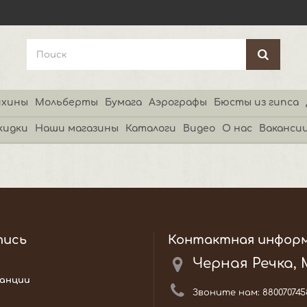
хины
Мольберты
Бумага
Аэрографы
Бюсты из гипса
кидки
Наши магазины
Каталоги
Видео
О нас
Ваканси
пись
Контактная инфор
Черная Речка,
анции
Звоните нам:
880070745