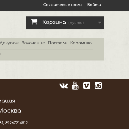
Свяжитесь с нами
Войти
Корзина
(пусто)
Декупаж
Золочение
Пастель
Керамика
и
мация
 Москва
81, 89967214812