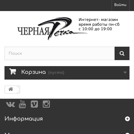
Войти
Корзина
(пусто)
Информация