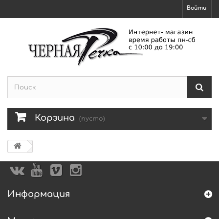
Войти
Корзина
(пусто)
Информация