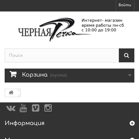
Войти
Корзина
(пусто)
Информация