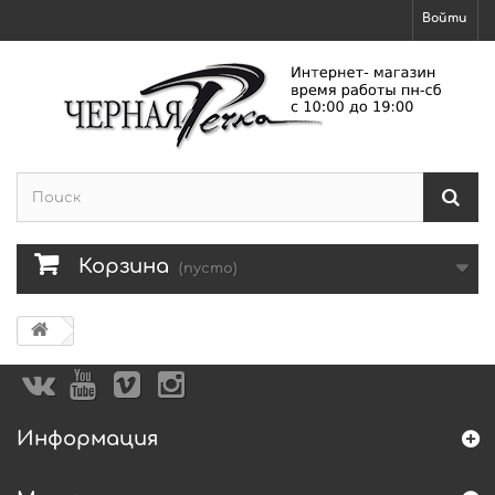
Войти
Корзина
(пусто)
Информация