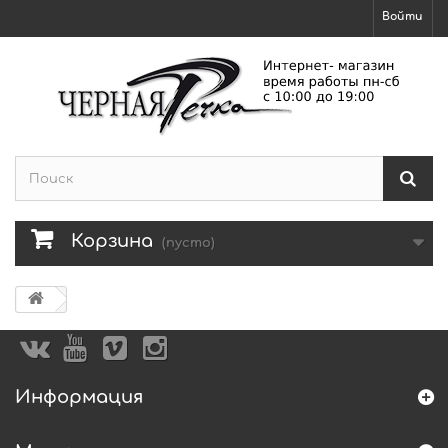
Войти
Корзина
(пусто)
Информация