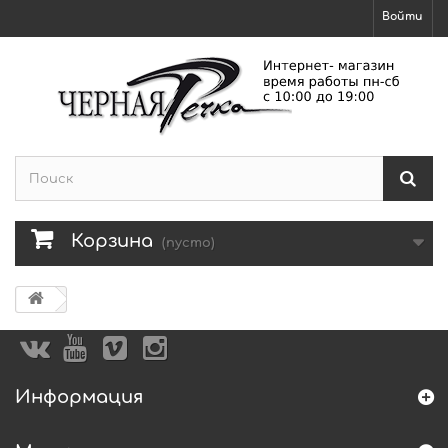
Войти
Корзина
(пусто)
Информация