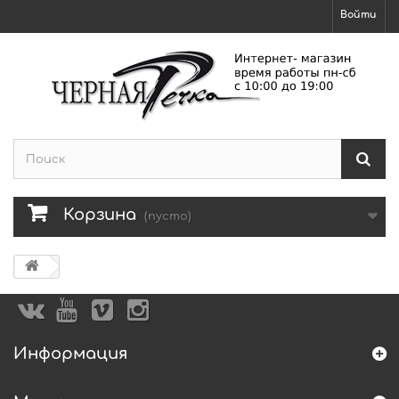
Войти
Корзина
(пусто)
Информация