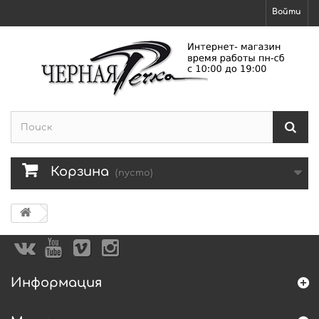
Войти
Корзина
(пусто)
Информация