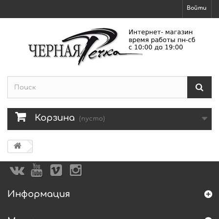
Войти
Корзина
(пусто)
Информация