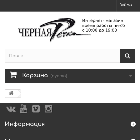
Войти
Корзина
(пусто)
Информация