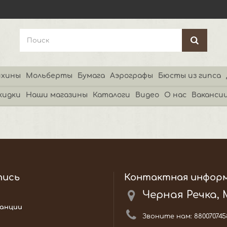
хины
Мольберты
Бумага
Аэрографы
Бюсты из гипса
кидки
Наши магазины
Каталоги
Видео
О нас
Ваканси
пись
Контактная инфор
Черная Речка,
анции
Звоните нам:
880070745