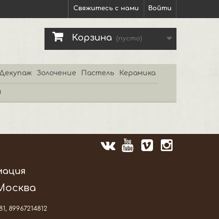
Свяжитесь с нами
Войти
Корзина
(пусто)
Декупаж
Золочение
Пастель
Керамика
и
мация
 Москва
81, 89967214812