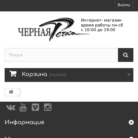
Войти
Корзина
(пусто)
Информация