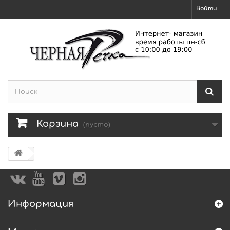
Войти
Корзина
(пусто)
Информация