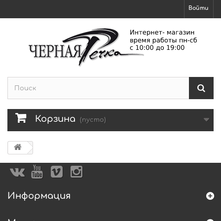
Войти
Корзина
(пусто)
Информация