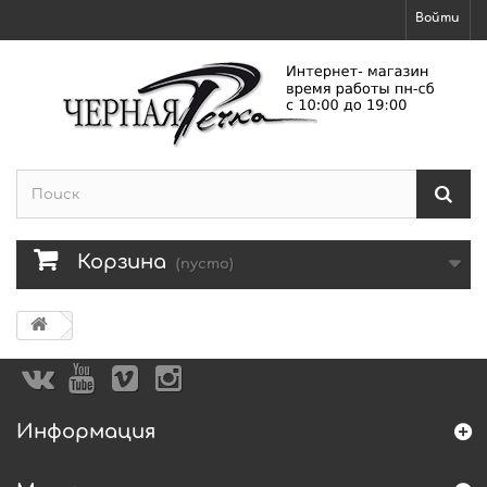
Войти
Корзина
(пусто)
Информация