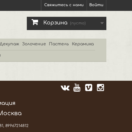
Свяжитесь с нами
Войти
Корзина
(пусто)
Декупаж
Золочение
Пастель
Керамика
и
мация
 Москва
81, 89967214812