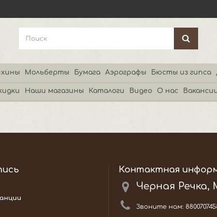
хины
Мольберты
Бумага
Аэрографы
Бюсты из гипса
кидки
Наши магазины
Каталоги
Видео
О нас
Ваканси
пись
Контактная инфор
Черная Речка,
анции
Звоните нам:
880070745