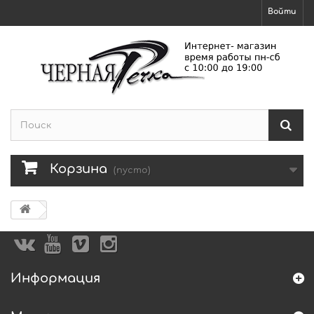
Войти
Корзина
(пусто)
Информация