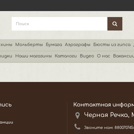
хины
Мольберты
Бумага
Аэрографы
Бюсты из гипса
кидки
Наши магазины
Каталоги
Видео
О нас
Ваканси
пись
Контактная инфор
Черная Речка,
анции
Звоните нам:
880070745