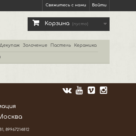
Свяжитесь с нами
Войти
Корзина
(пусто)
Декупаж
Золочение
Пастель
Керамика
и
мация
 Москва
81, 89967214812