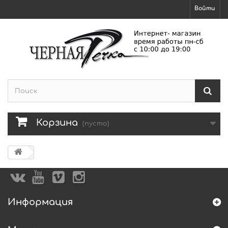
Войти
Корзина
(пусто)
Информация