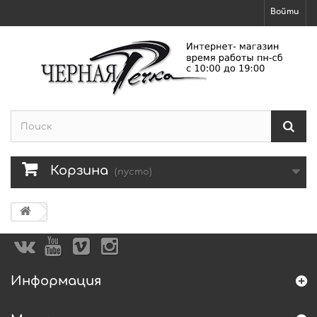
Войти
Корзина
(пусто)
Информация