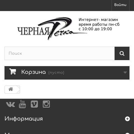
Войти
Корзина
(пусто)
Информация