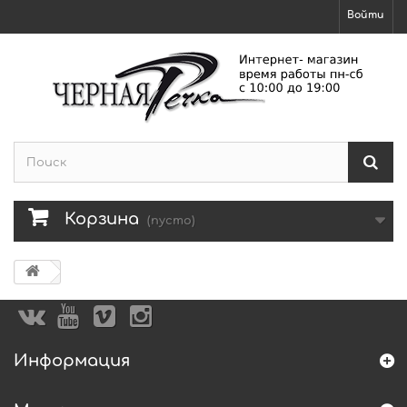
Войти
Корзина
(пусто)
Информация