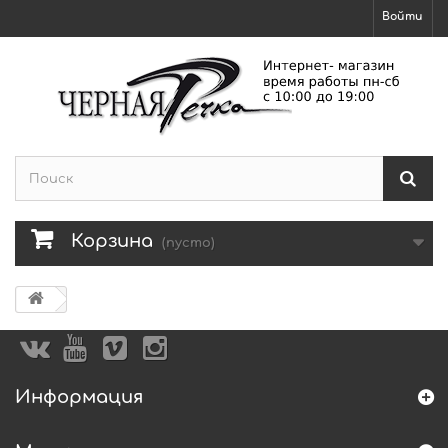
Войти
Корзина
(пусто)
Информация