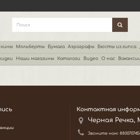
хины
Мольберты
Бумага
Аэрографы
Бюсты из гипса
кидки
Наши магазины
Каталоги
Видео
О нас
Ваканси
пись
Контактная инфор
Черная Речка,
анции
Звоните нам:
880070745