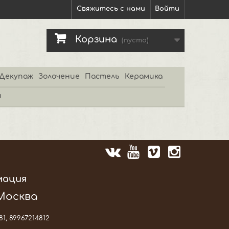
Свяжитесь с нами
Войти
Корзина
(пусто)
Декупаж
Золочение
Пастель
Керамика
и
мация
 Москва
81, 89967214812