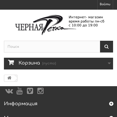
Войти
Корзина
(пусто)
Информация