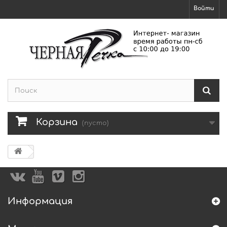
Войти
Корзина
(пусто)
Информация