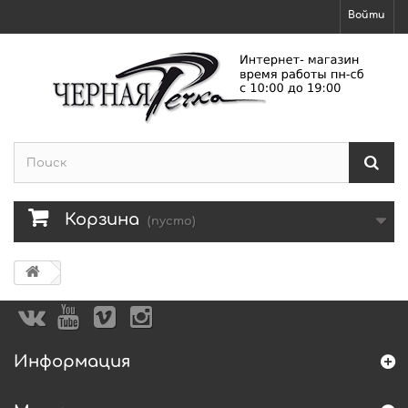
Войти
Корзина
(пусто)
Информация