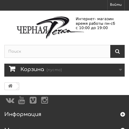
Войти
Корзина
(пусто)
Информация