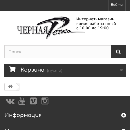
Войти
Корзина
(пусто)
Информация