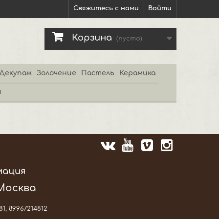
Свяжитесь с нами
Войти
Корзина
(пусто)
Декупаж
Золочение
Пастель
Керамика
и
мация
 Москва
81, 89967214812