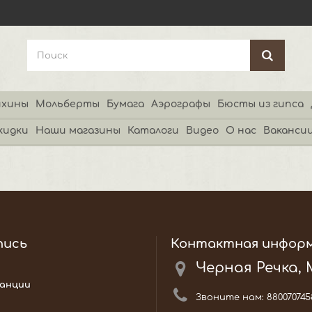
хины
Мольберты
Бумага
Аэрографы
Бюсты из гипса
кидки
Наши магазины
Каталоги
Видео
О нас
Ваканси
пись
Контактная инфор
Черная Речка,
анции
Звоните нам:
880070745