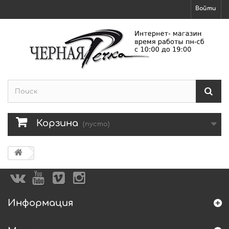
Войти
Корзина
(пусто)
Информация