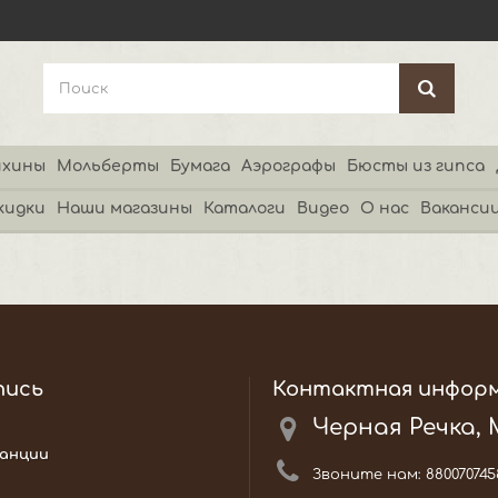
хины
Мольберты
Бумага
Аэрографы
Бюсты из гипса
кидки
Наши магазины
Каталоги
Видео
О нас
Ваканси
пись
Контактная инфор
Черная Речка,
анции
Звоните нам:
880070745