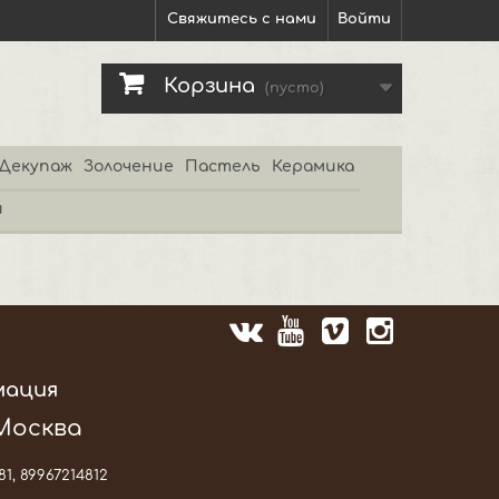
Свяжитесь с нами
Войти
Корзина
(пусто)
Декупаж
Золочение
Пастель
Керамика
и
мация
 Москва
81, 89967214812