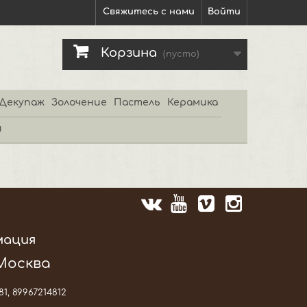
Свяжитесь с нами
Войти
Корзина
(пусто)
Декупаж
Золочение
Пастель
Керамика
и
мация
 Москва
81, 89967214812