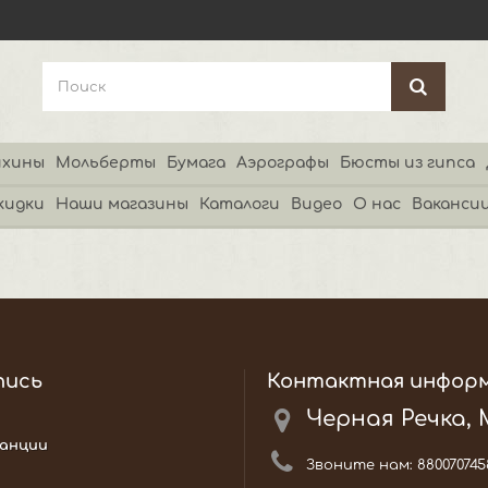
хины
Мольберты
Бумага
Аэрографы
Бюсты из гипса
кидки
Наши магазины
Каталоги
Видео
О нас
Ваканси
пись
Контактная инфор
Черная Речка,
анции
Звоните нам:
880070745