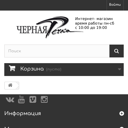
Войти
Корзина
(пусто)
Информация