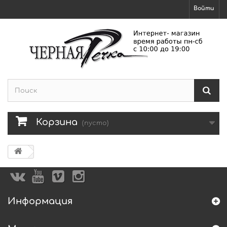
Войти
Корзина
(пусто)
Информация